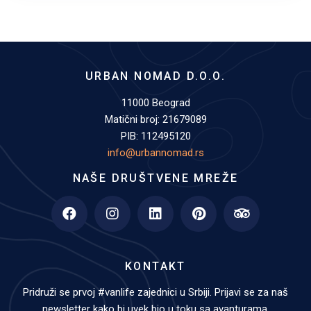
URBAN NOMAD D.O.O.
11000 Beograd
Matični broj: 21679089
PIB: 112495120
info@urbannomad.rs
NAŠE DRUŠTVENE MREŽE
KONTAKT
Pridruži se prvoj #vanlife zajednici u Srbiji. Prijavi se za naš
newsletter kako bi uvek bio u toku sa avanturama.