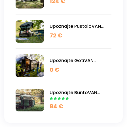
124
€
Upoznajte PustoloVAN
kamper!
72
€
Upoznajte GotiVAN
kamper!
0
€
Upoznajte BuntoVAN
kamper!
84
€